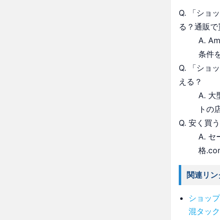
Q. 「シ
る？通販で
A. 
条件
Q. 「シ
える？
A.
トの
Q. 安く買
A.
格.c
関連リン
ショップ
混タック