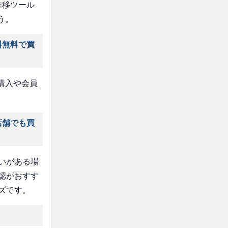
推移ツール
う。
料無料で買
購入や会員
店舗でも買
いがある場
認がおすす
ズです。