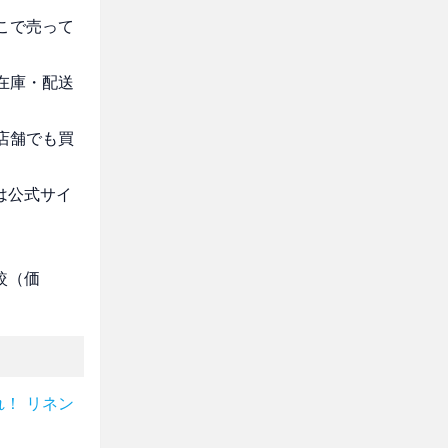
どこで売って
・在庫・配送
実店舗でも買
は公式サイ
較（価
！ リネン