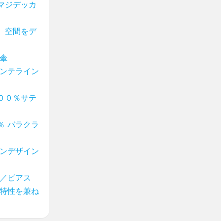
マジデッカ
 空間をデ
傘
ガンテライン
００％サテ
％ バラクラ
ォンデザイン
グ／ピアス
 特性を兼ね