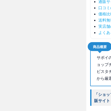
通販サ
口コミ
価格比
送料無
実店舗
よくあ
商品概要
サボイ
ョップ
ピスタ
から厳
「ショッ
販サイト