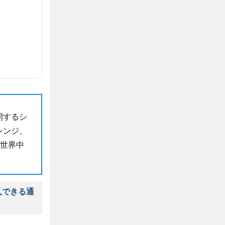
開するシ
レンジ、
て世界中
入できる通