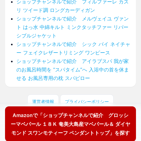
ショップチャンネルで紹介 フィルファーレ カス
リ ツイード調 ロングカーディガン
ショップチャンネルで紹介 メルヴェイユ ヴァン
ト はっ水 中綿キルト ミンクタッチファー リバー
シブルジャケット
ショップチャンネルで紹介 シック バイ ネイチャ
ー フェイクレザートリミング ワンピース
ショップチャンネルで紹介 アイラブスパ 我が家
のお風呂時間を ”スパタイム”へ 入浴中の首を休ま
せる お風呂専用の枕 スパピロー
運営者情報
プライバシーポリシー
Amazonで「ショップチャンネルで紹介 グロッシ
© 2025 どこに売ってる？ここで買えます！
ーマベパール １８Ｋ 奄美大島産マベパール＆ ダイヤ
モンド スワンモティーフ ペンダントトップ」を探す