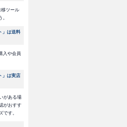
推移ツール
う。
ト」は送料
購入や会員
ト」は実店
いがある場
認がおすす
ズです。