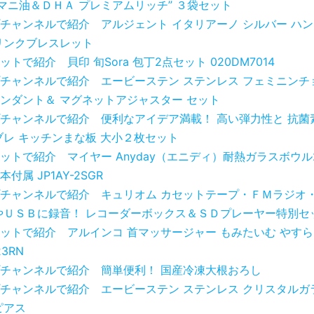
アマニ油＆ＤＨＡ プレミアムリッチ” ３袋セット
チャンネルで紹介 アルジェント イタリアーノ シルバー ハ
リンクブレスレット
トで紹介 貝印 旬Sora 包丁2点セット 020DM7014
チャンネルで紹介 エービーステン ステンレス フェミニンチ
ンダント＆ マグネットアジャスター セット
チャンネルで紹介 便利なアイデア満載！ 高い弾力性と 抗菌
ブレ キッチンまな板 大小２枚セット
ットで紹介 マイヤー Anyday（エニディ）耐熱ガラスボウル
付属 JP1AY-2SGR
チャンネルで紹介 キュリオム カセットテープ・ＦＭラジオ
やＵＳＢに録音！ レコーダーボックス＆ＳＤプレーヤー特別セ
ットで紹介 アルインコ 首マッサージャー もみたいむ やすら
23RN
チャンネルで紹介 簡単便利！ 国産冷凍大根おろし
チャンネルで紹介 エービーステン ステンレス クリスタルガ
ピアス