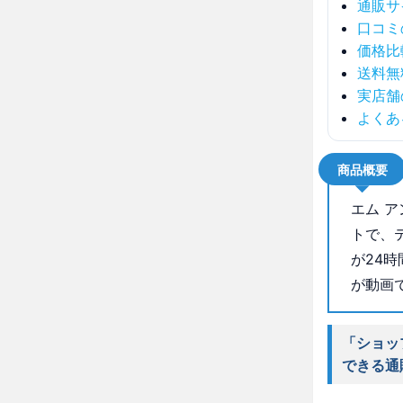
通販サ
口コミ
価格比
送料無
実店舗
よくあ
商品概要
エム 
トで、
が24
が動画
「ショッ
できる通