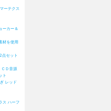
ンマーテクス
ョーカー＆
素材を使用
2点セット
・ＣＤ音源
ット
ぎ レッド
ラス ハーフ