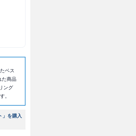
れたベス
れた商品
リング
です。
ト」を購入