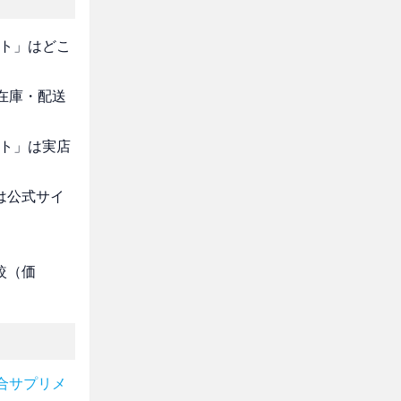
スト」はどこ
・在庫・配送
スト」は実店
は公式サイ
較（価
合サプリメ