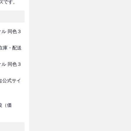
ズです。
オル 同色３
・在庫・配送
オル 同色３
は公式サイ
較（価