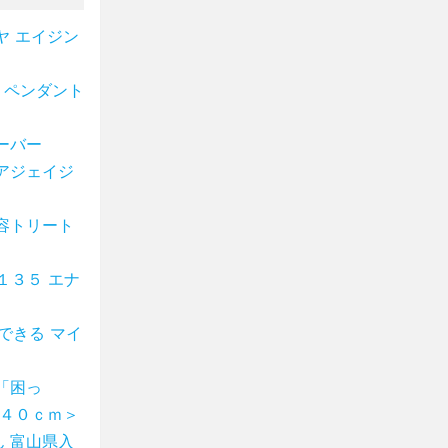
ヤ エイジン
 ペンダント
ーバー
アジェイジ
容トリート
１３５ エナ
できる マイ
「困っ
×４０ｃｍ＞
 富山県入