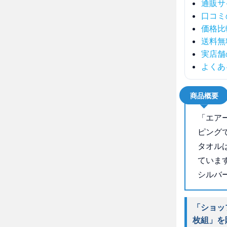
通販サ
口コミ
価格比
送料無
実店舗
よくあ
商品概要
「エア
ピング
タオル
ていま
シルバ
「ショッ
枚組」を