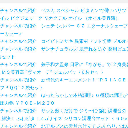
チャンネルで紹介 ペスカ スペシャル ビタミンで潤いハリツ
イル ピクジェリーク Ｖカクテル オイル （オイル美容液）
チャンネルで紹介 シェテ シルバー ＣＺ エターナルウェーブ
ーカラー＞
チャンネルで紹介 コイビトミサキ 異素材ドット切替 プルオ
チャンネルで紹介 サンナチュラルズ 肌荒れを防ぐ 薬用ピュ
個セット
チャンネルで紹介 兼子和大監修 日常に「ながら」で 全身美
ＥＭＳ美容器 “ヴィオーデ” ジェルパッド６枚セット
チャンネルで紹介 新時代のキーエレメント！ “ＰＲＩＮＣＥ
フＰＱＱ” ２袋セット
チャンネルで紹介 ほったらかしで本格調理♪ ６種類の調理が
圧力鍋 ＹＰＣＢ−Ｍ２２０
チャンネルで紹介 サッと敷くだけで ジミ〜に悩む 調理台の
 解決！ ふわピタ！メガサイズ シリコン調理台マット ＜６０
チャンネルで紹介 北アルプスの天然水仕立て ふんわりごはん