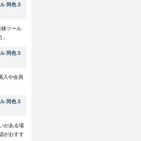
ル 同色３
推移ツール
う。
ル 同色３
購入や会員
ル 同色３
いがある場
認がおすす