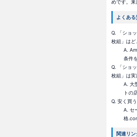
めです。来
よくある
Q. 「シ
枚組」はど
A. 
条件
Q. 「シ
枚組」は実
A.
トの
Q. 安く買
A.
格.c
関連リン