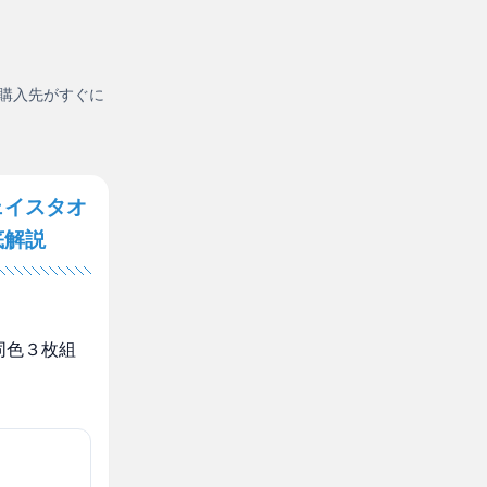
購入先がすぐに
ェイスタオ
底解説
同色３枚組