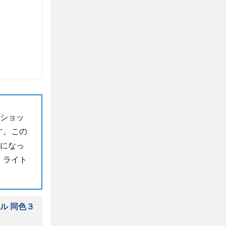
ビショッ
す。この
トになっ
、ライト
ル 同色３