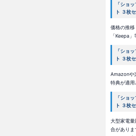
「ショッ
ト ３枚
価格の推移・
「Keep
「ショッ
ト ３枚
Amazo
特典が適用
「ショッ
ト ３枚
大型家電量
合がありま