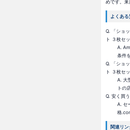
めです。来
よくある
Q. 「シ
ト ３枚セ
A. 
条件
Q. 「シ
ト ３枚セ
A.
トの
Q. 安く買
A.
格.c
関連リン