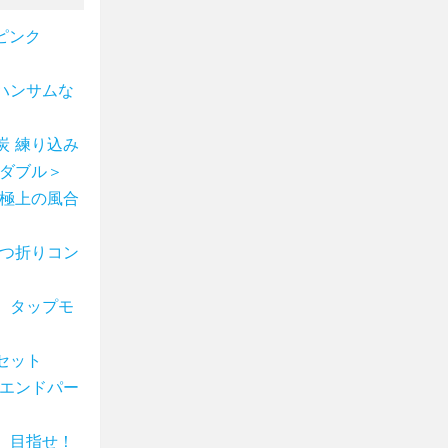
ピンク
ハンサムな
炭 練り込み
ミダブル＞
 極上の風合
二つ折りコン
 タップモ
セット
スエンドパー
 目指せ！