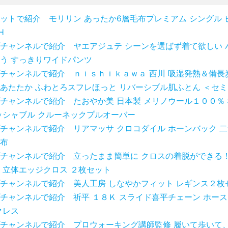
ットで紹介 モリリン あったか6層毛布プレミアム シングル 
H
チャンネルで紹介 ヤエアジュテ シーンを選ばず着て欲しい 
う すっきりワイドパンツ
チャンネルで紹介 ｎｉｓｈｉｋａｗａ 西川 吸湿発熱＆備長
あたたか ふわとろスフレほっと リバーシブル肌ふとん ＜セ
チャンネルで紹介 たおやか美 日本製 メリノウール１００％
ッシャブル クルーネックプルオーバー
チャンネルで紹介 リアマッサ クロコダイル ホーンバック 
布
チャンネルで紹介 立ったまま簡単に クロスの着脱ができる！
 立体エッジクロス ２枚セット
チャンネルで紹介 美人工房 しなやかフィット レギンス２枚
チャンネルで紹介 祈平 １８Ｋ スライド喜平チェーン ホー
クレス
チャンネルで紹介 プロウォーキング講師監修 履いて歩いて、