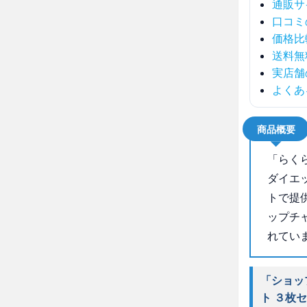
通販サ
口コミ
価格比
送料無
実店舗
よくあ
商品概要
「らく
ダイエ
トで提
ップチ
れてい
「ショッ
ト ３枚