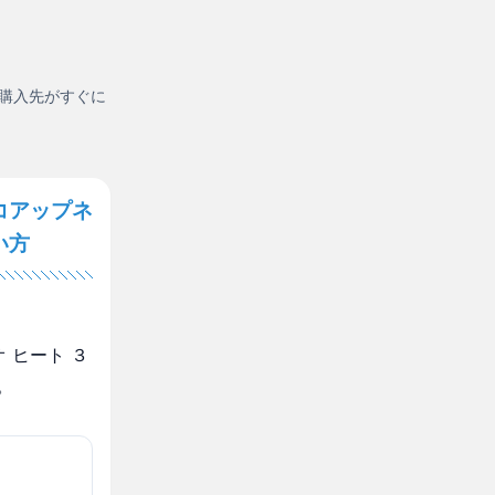
購入先がすぐに
コアップネ
い方
 ヒート ３
。