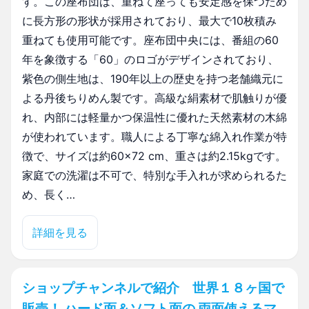
す。この座布団は、重ねて座っても安定感を保つため
に長方形の形状が採用されており、最大で10枚積み
重ねても使用可能です。座布団中央には、番組の60
年を象徴する「60」のロゴがデザインされており、
紫色の側生地は、190年以上の歴史を持つ老舗織元に
よる丹後ちりめん製です。高級な絹素材で肌触りが優
れ、内部には軽量かつ保温性に優れた天然素材の木綿
が使われています。職人による丁寧な綿入れ作業が特
徴で、サイズは約60×72 cm、重さは約2.15kgです。
家庭での洗濯は不可で、特別な手入れが求められるた
め、長く…
詳細を見る
ショップチャンネルで紹介 世界１８ヶ国で
販売！ ハード面＆ソフト面の 両面使えるマ