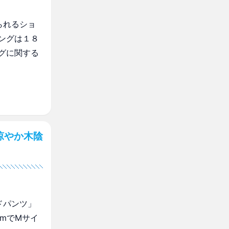
られるショ
ングは１８
グに関する
涼やか木陰
ドパンツ」
mでMサイ