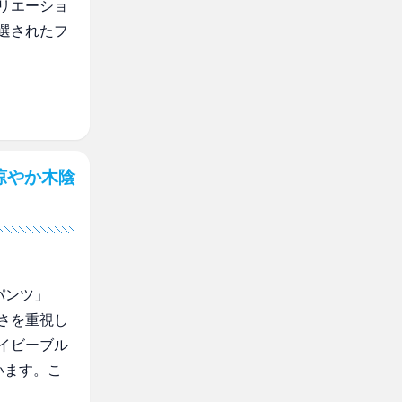
リエーショ
選されたフ
涼やか木陰
パンツ」
さを重視し
イビーブル
います。こ