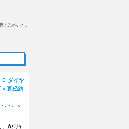
購入先がすぐに
０ ダイヤ
 ＜直径約
は、直径約