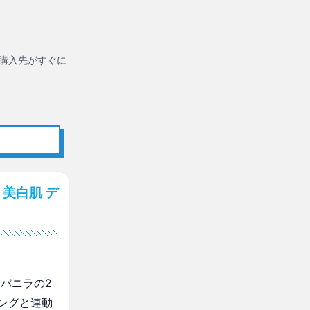
購入先がすぐに
美白肌 デ
バニラの2
ングと連動