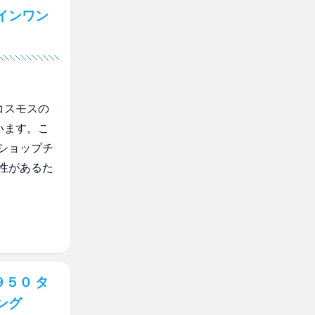
インワン
コスモスの
います。こ
ショップチ
性があるた
５０ タ
ング