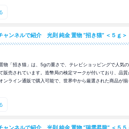
る
ャンネルで紹介 光則 純金 置物 “招き猫” ＜５ｇ＞
置物「招き猫」は、5gの重さで、テレビショッピングで人気
て販売されています。造幣局の検定マークが付いており、品質
オンライン通販で購入可能で、世界中から厳選された商品が揃
る
ャンネルで紹介 光則 純金 置物 “瑞雲昇龍” ＜５５