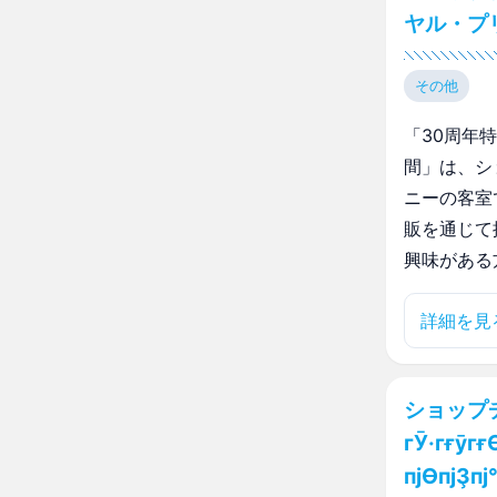
ヤル・プ
その他
「30周年
間」は、シ
ニーの客室
販を通じて
興味がある
詳細を見
ショップ
гӮ·гғӯгғ
пјӨпјҘпј°