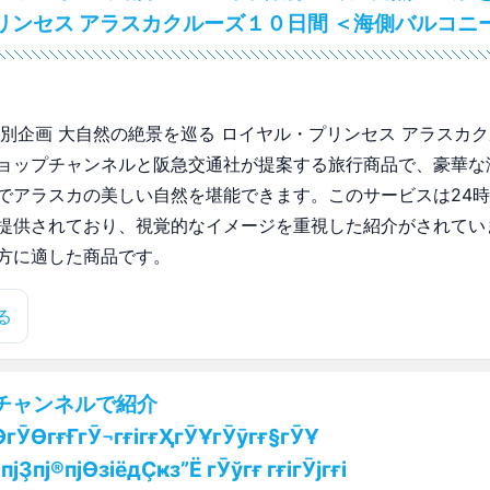
リンセス アラスカクルーズ１０日間 ＜海側バルコニ
特別企画 大自然の絶景を巡る ロイヤル・プリンセス アラスカク
ョップチャンネルと阪急交通社が提案する旅行商品で、豪華な
でアラスカの美しい自然を堪能できます。このサービスは24
提供されており、視覚的なイメージを重視した紹介がされてい
方に適した商品です。
る
チャンネルで紹介
ӨгӮӨгғҒгӮ¬гғігғҲгӮҰгӮӯгғ§гӮҰ
пјҘпј®пјӨзіёдҪҝз”Ё гӮўгғ гғігӮјгғі