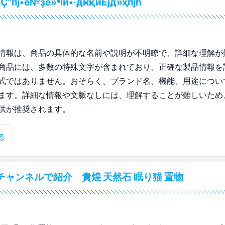
Ҫ“пј•е№ҙе»¶й•·дҝқиЁјд»ҳпјһ
情報は、商品の具体的な名前や説明が不明瞭で、詳細な理解が
商品には、多数の特殊文字が含まれており、正確な製品情報を
式ではありません。おそらく、ブランド名、機能、用途につい
ます。詳細な情報や文脈なしには、理解することが難しいため
供が推奨されます。
る
チャンネルで紹介 貴煌 天然石 眠り猫 置物