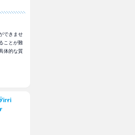
ができませ
ることが難
具体的な質
ігғі
ғ