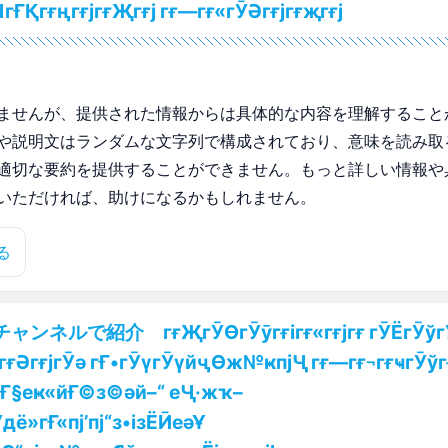
ҒҚгғңгғјгғҖгғј гғ—гғ«гӮӘгғјгғҗгғј
ませんが、提供された情報からは具体的な内容を理解すること
や説明文はランダムな文字列で構成されており、意味を読み取
適切な要約を提供することができません。もっと詳しい情報や
いただければ、助けになるかもしれません。
る
ンネルで紹介 гғҖгӮӨгӮӯгғігғ«гғјгғ гӮЁгӮўгӮ
·гғӘгғјгӮә гҒ•гӮүгӮүйҷӨж№ҝпјҶ гғ—гғ¬гғҹгӮўг
Ғ§еҝ«йҒ©з©әй–“ еҶ·жҡ–
ё»гҒ«пј’пј“з•ізЁӢеәҰ