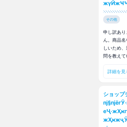
жүӢжҸҸг
その他
申し訳あり
ん。商品名
しいため、
問を教えて
詳細を見
ショップチャ
пј§пјёгӮ
еҶ·жҲҝг
жҲҝжҷӮд